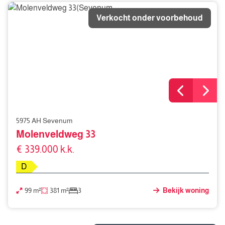
Verkocht onder voorbehoud
5975 AH Sevenum
Molenveldweg 33
€ 339.000 k.k.
D
99 m²
381 m²
3
Bekijk woning