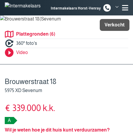
Spring naar inhoud
Intermakelaars Horst-Venray
Intermakelaars Venlo
Verkocht
Plattegronden (6)
360° foto's
Video
Brouwerstraat 18
5975 XD Sevenum
€ 339.000 k.k.
A
Wil je weten hoe je dit huis kunt verduurzamen?