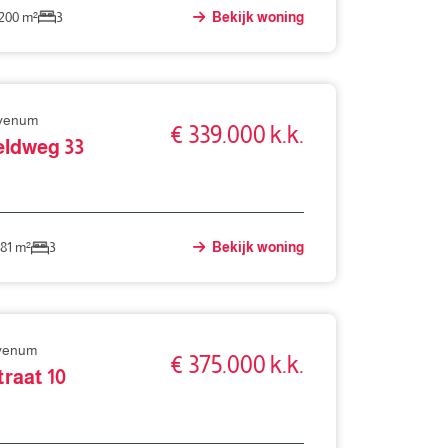
200 m²
3
Bekijk woning
evenum
€ 339.000 k.k.
eldweg 33
81 m²
3
Bekijk woning
evenum
€ 375.000 k.k.
raat 10