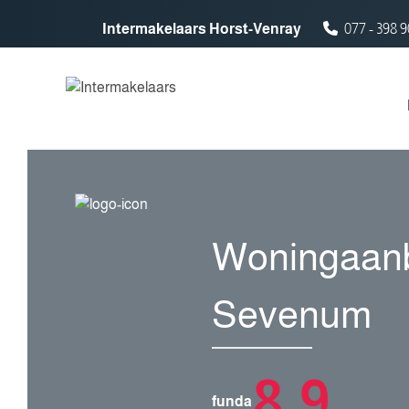
Spring naar inhoud
Intermakelaars Horst-Venray
077 - 398 9
Woningaanb
Sevenum
8,9
funda