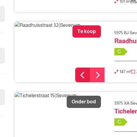
101 m²
Te koop
5975 BJ Se
Raadhui
C
147 m²
Onder bod
5975 XA S
Ticheler
C