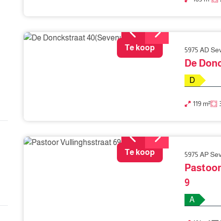
Te koop
5975 AD S
De Donc
D
119 m²
Te koop
5975 AP S
Pastoor
9
A