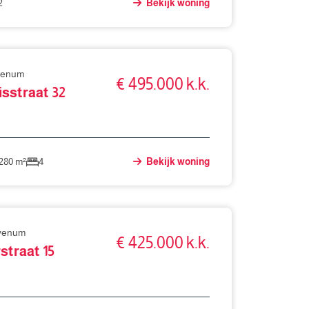
2
Bekijk woning
venum
€ 495.000 k.k.
sstraat 32
280 m²
4
Bekijk woning
evenum
€ 425.000 k.k.
straat 15