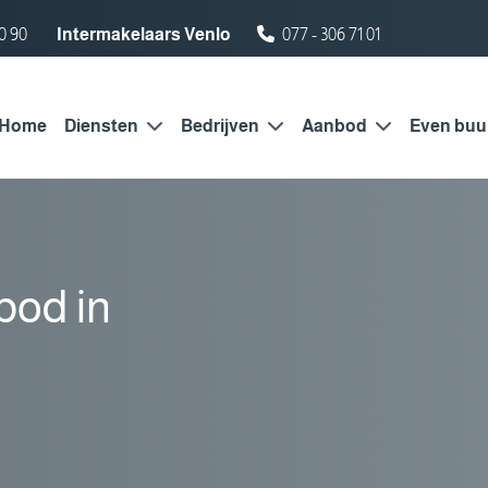
0 90
Intermakelaars Venlo
077 - 306 71 01
Home
Diensten
Bedrijven
Aanbod
Even buu
od in