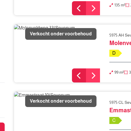
135 m²
Verkocht onder voorbehoud
5975 AH S
Molenv
D
99 m²
3
Verkocht onder voorbehoud
5975 CL S
Emmast
C