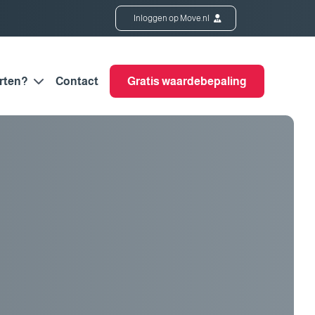
Inloggen op Move.nl
rten?
Contact
Gratis waardebepaling