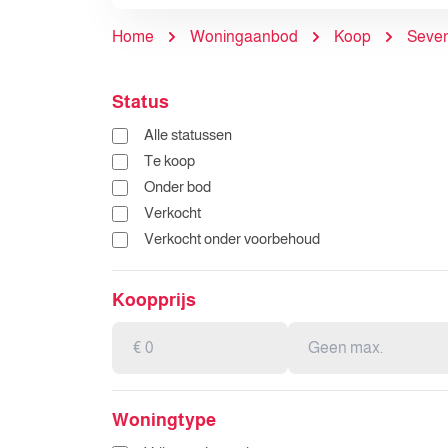
Home
Woningaanbod
Koop
Seve
Status
Alle statussen
Te koop
Onder bod
Verkocht
Verkocht onder voorbehoud
Koopprijs
Woningtype