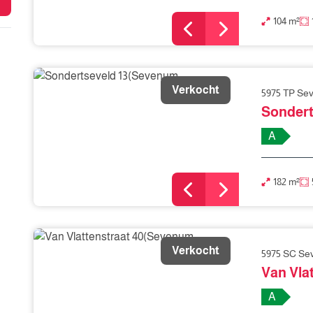
104 m²
Verkocht
5975 TP Se
Sondert
A
182 m²
Verkocht
5975 SC S
Van Vla
A