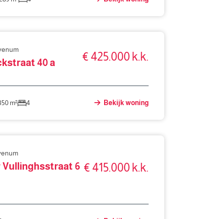
evenum
€ 425.000 k.k.
kstraat 40 a
350 m²
4
Bekijk woning
evenum
 Vullinghsstraat 6
€ 415.000 k.k.