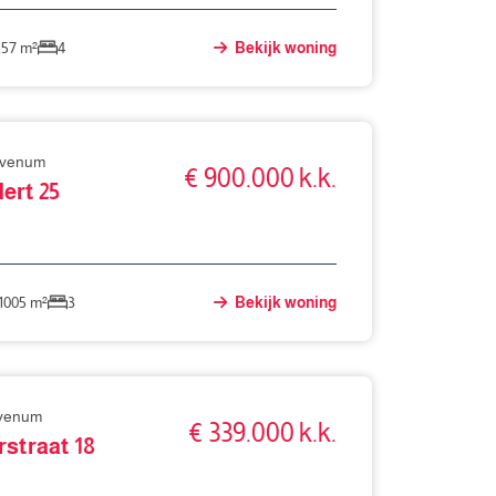
257 m²
4
Bekijk woning
evenum
€ 900.000 k.k.
ert 25
1005 m²
3
Bekijk woning
evenum
€ 339.000 k.k.
straat 18