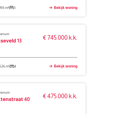
193 m²
3
Bekijk woning
venum
€ 745.000 k.k.
seveld 13
526 m²
4
Bekijk woning
evenum
€ 475.000 k.k.
ttenstraat 40