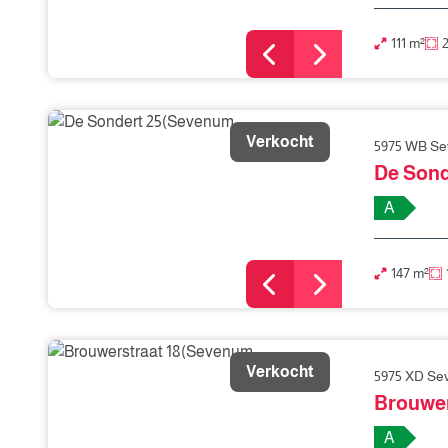
111 m²
Verkocht
5975 WB S
De Sond
A
147 m²
Verkocht
5975 XD S
Brouwer
A