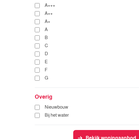
A+++
A++
A+
A
B
C
D
E
F
G
Overig
Nieuwbouw
Bij het water
Bekijk woningaanbod