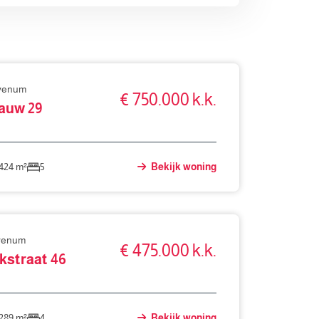
evenum
€ 750.000 k.k.
auw 29
424 m²
5
Bekijk woning
venum
€ 475.000 k.k.
kstraat 46
289 m²
4
Bekijk woning