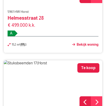
5961 HW Horst
Helmesstraat 28
€ 499.000 k.k.
A
152 m²
3
Bekijk woning
Te koop