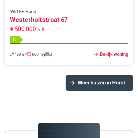
5961 BH Horst
Westerholtstraat 67
€ 500.000 k.k.
C
129 m²
660 m²
3
Bekijk woning
Meer huizen in Horst