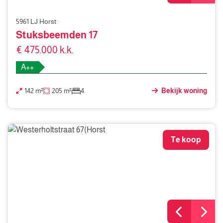
5961 LJ Horst
Stuksbeemden 17
€ 475.000 k.k.
A++
142 m²
205 m²
4
Bekijk woning
Te koop