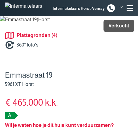
Spring naar inhoud
Intermakelaars Horst-Venray
Intermakelaars Venlo
Verkocht
Plattegronden (4)
360° foto's
Emmastraat 19
5961 XT Horst
€ 465.000 k.k.
A
Wil je weten hoe je dit huis kunt verduurzamen?