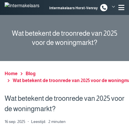
Spring naar inhoud
Intermakelaars Horst-Venray
Intermakelaars Venlo
Wat betekent de troonrede van 2025
voor de woningmarkt?
Home
Blog
Wat betekent de troonrede van 2025 voor de woningm
Wat betekent de troonrede van 2025 voor
de woningmarkt?
16 sep. 2025
·
Leestijd:
2 minuten