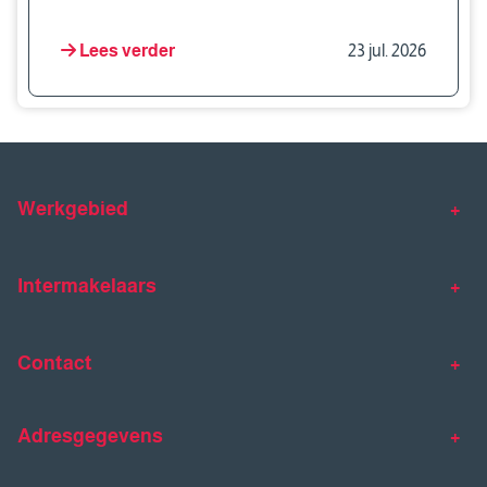
Lees verder
23 jul. 2026
Werkgebied
Makelaar Venlo
Makelaar Horst
Intermakelaars
Makelaar Venray
Gratis waardebepaling
Taxaties
Contact
Huis verkopen
Huis kopen
Intermakelaars Horst-Venray
Contact
Klantverhalen
Adresgegevens
077 - 398 90 90
Veelgestelde vragen
horst@intermakelaars.com
Bezoekadres: