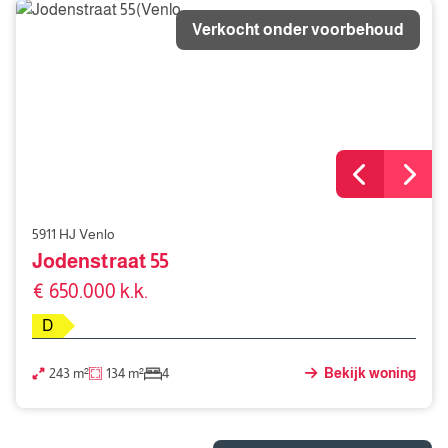
Verkocht onder voorbehoud
5911 HJ Venlo
Jodenstraat 55
€ 650.000 k.k.
D
243 m²
134 m²
4
Bekijk woning