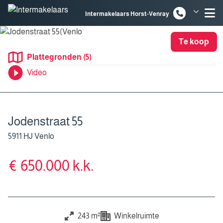
Spring naar inhoud
Intermakelaars Horst-Venray
Intermakelaars Venlo
Te koop
Plattegronden (5)
Video
Jodenstraat 55
5911 HJ Venlo
€ 650.000 k.k.
243 m²
Winkelruimte