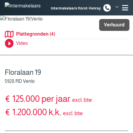
Spring naar inhoud
Intermakelaars Horst-Venray
Intermakelaars Venlo
Verhuurd
Plattegronden (4)
Video
Floralaan 19
5928 RD Venlo
€ 125.000 per jaar
excl. btw
€ 1.200.000 k.k.
excl. btw