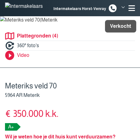
Spring naar inhoud
Intermakelaars Horst-Venray
Intermakelaars Venlo
Verkocht
Plattegronden (4)
360° foto's
Video
Meteriks veld 70
5964 AR Meterik
€ 350.000 k.k.
A+
Wil je weten hoe je dit huis kunt verduurzamen?