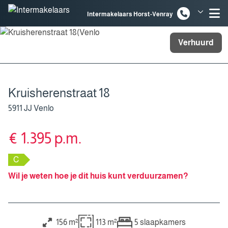
Spring naar inhoud
Intermakelaars Horst-Venray
Intermakelaars Venlo
Verhuurd
Kruisherenstraat 18
5911 JJ Venlo
€ 1.395 p.m.
C
Wil je weten hoe je dit huis kunt verduurzamen?
156 m²
113 m²
5
slaapkamers