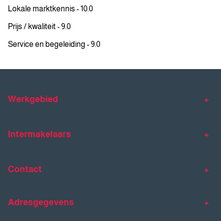
Lokale marktkennis - 10.0
Prijs / kwaliteit - 9.0
Service en begeleiding - 9.0
Werkgebied
Makelaar Venlo
Makelaar Horst
Intermakelaars
Makelaar Venray
Gratis waardebepaling
Taxaties
Contact
Huis verkopen
Huis kopen
Intermakelaars Horst-Venray
Contact
Klantverhalen
Adresgegevens
077 - 398 90 90
Veelgestelde vragen