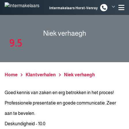
Spring naar inhoud
Intermakelaars Horst-Venray
Intermakelaars Venlo
Niek verhaegh
9.5
Home
Klantverhalen
Niek verhaegh
Goed kennis van zaken en erg betrokken in het proces!
Professionele presentatie en goede communicatie. Zeer
aan te bevelen.
Deskundigheid - 10.0