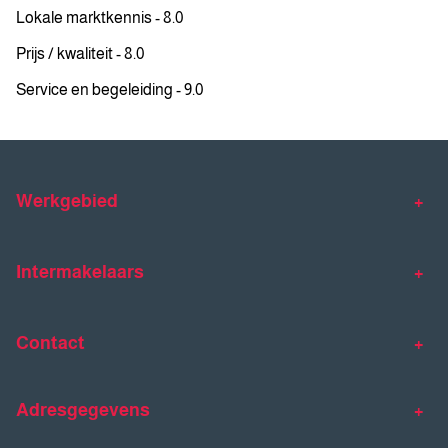
Lokale marktkennis - 8.0
Prijs / kwaliteit - 8.0
Service en begeleiding - 9.0
Werkgebied
Makelaar Venlo
Makelaar Horst
Intermakelaars
Makelaar Venray
Gratis waardebepaling
Taxaties
Contact
Huis verkopen
Huis kopen
Intermakelaars Horst-Venray
Contact
Klantverhalen
Adresgegevens
077 - 398 90 90
Veelgestelde vragen