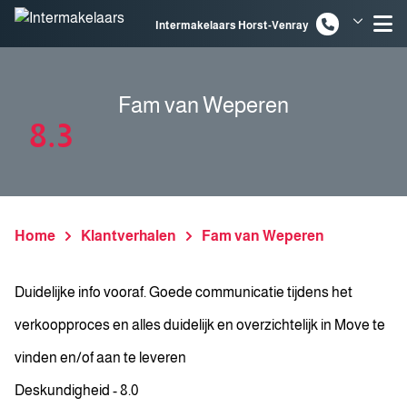
Spring naar inhoud
Intermakelaars Horst-Venray
Intermakelaars Venlo
Fam van Weperen
8.3
Home
Klantverhalen
Fam van Weperen
Duidelijke info vooraf. Goede communicatie tijdens het
verkoopproces en alles duidelijk en overzichtelijk in Move te
vinden en/of aan te leveren
Deskundigheid - 8.0