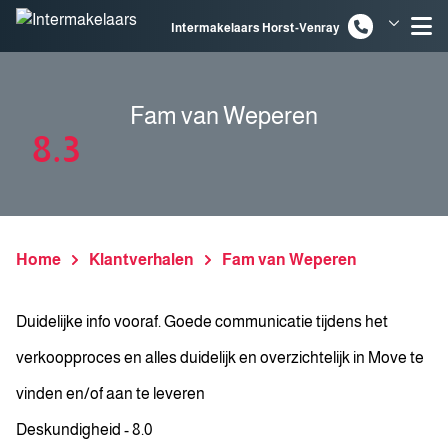
Spring naar inhoud
Intermakelaars Horst-Venray
Intermakelaars Venlo
Fam van Weperen
8.3
Home
Klantverhalen
Fam van Weperen
Duidelijke info vooraf. Goede communicatie tijdens het
verkoopproces en alles duidelijk en overzichtelijk in Move te
vinden en/of aan te leveren
Deskundigheid - 8.0