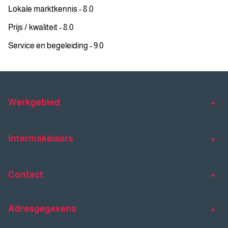
Lokale marktkennis - 8.0
Prijs / kwaliteit - 8.0
Service en begeleiding - 9.0
Werkgebied
Makelaar Venlo
Makelaar Horst
Intermakelaars
Makelaar Venray
Gratis waardebepaling
Taxaties
Contact
Huis verkopen
Huis kopen
Intermakelaars Horst-Venray
Contact
Klantverhalen
Adresgegevens
077 - 398 90 90
Veelgestelde vragen