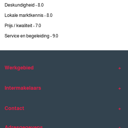
Deskundigheid - 8.0
Lokale marktkennis - 8.0
Prijs / kwaliteit - 7.0
Service en begeleiding - 9.0
Werkgebied
Makelaar Venlo
Makelaar Horst
Intermakelaars
Makelaar Venray
Gratis waardebepaling
Taxaties
Contact
Huis verkopen
Huis kopen
Intermakelaars Horst-Venray
Contact
Klantverhalen
Adresgegevens