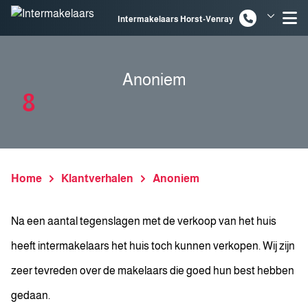
Spring naar inhoud
Intermakelaars Horst-Venray
Intermakelaars Venlo
Anoniem
8
Home
Klantverhalen
Anoniem
Na een aantal tegenslagen met de verkoop van het huis
heeft intermakelaars het huis toch kunnen verkopen. Wij zijn
zeer tevreden over de makelaars die goed hun best hebben
gedaan.