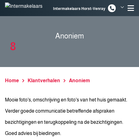
Spring naar inhoud
Intermakelaars Horst-Venray
Intermakelaars Venlo
Anoniem
8
Home
Klantverhalen
Anoniem
Mooie foto's, omschrijving en foto's van het huis gemaakt.
Verder goede communicatie betreffende afspraken
bezichtigingen en terugkoppeling na de bezichtigingen.
Goed advies bij biedingen.