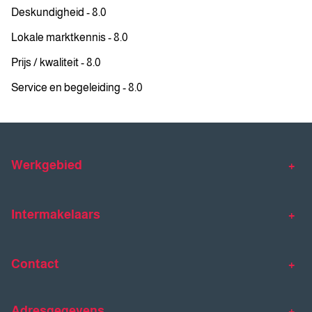
Deskundigheid - 8.0
Lokale marktkennis - 8.0
Prijs / kwaliteit - 8.0
Service en begeleiding - 8.0
Werkgebied
Makelaar Venlo
Makelaar Horst
Intermakelaars
Makelaar Venray
Gratis waardebepaling
Taxaties
Contact
Huis verkopen
Huis kopen
Intermakelaars Horst-Venray
Contact
Klantverhalen
Adresgegevens