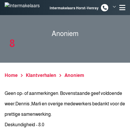
Spring naar inhoud
Intermakelaars Horst-Venray
Intermakelaars Venlo
Anoniem
8
Home
Klantverhalen
Anoniem
Geen op- of aanmerkingen. Bovenstaande geef voldoende
weer.Dennis ,Marli en overige medewerkers bedankt voor de
prettige samenwerking.
Deskundigheid - 8.0