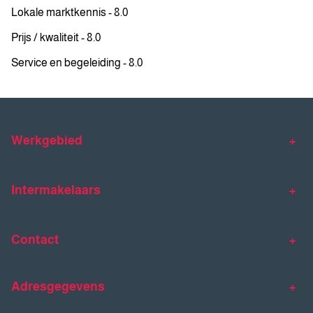
Lokale marktkennis - 8.0
Prijs / kwaliteit - 8.0
Service en begeleiding - 8.0
Werkgebied
Makelaar Venlo
Makelaar Horst
Intermakelaars
Makelaar Venray
Gratis waardebepaling
Taxaties
Contact
Huis verkopen
Huis kopen
Intermakelaars Horst-Venray
Contact
Klantverhalen
Adresgegevens
077 - 398 90 90
Veelgestelde vragen