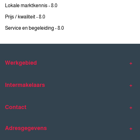
Lokale marktkennis - 8.0
Prijs / kwaliteit - 8.0
Service en begeleiding - 8.0
Werkgebied
Makelaar Venlo
Makelaar Horst
Intermakelaars
Makelaar Venray
Gratis waardebepaling
Taxaties
Contact
Huis verkopen
Huis kopen
Intermakelaars Horst-Venray
Contact
Klantverhalen
Adresgegevens
077 - 398 90 90
Veelgestelde vragen