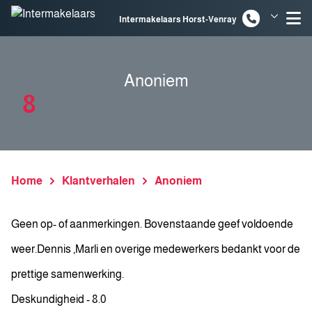
Spring naar inhoud
Intermakelaars Horst-Venray
Intermakelaars Venlo
Anoniem
8
Home
Klantverhalen
Anoniem
Geen op- of aanmerkingen. Bovenstaande geef voldoende
weer.Dennis ,Marli en overige medewerkers bedankt voor de
prettige samenwerking.
Deskundigheid - 8.0