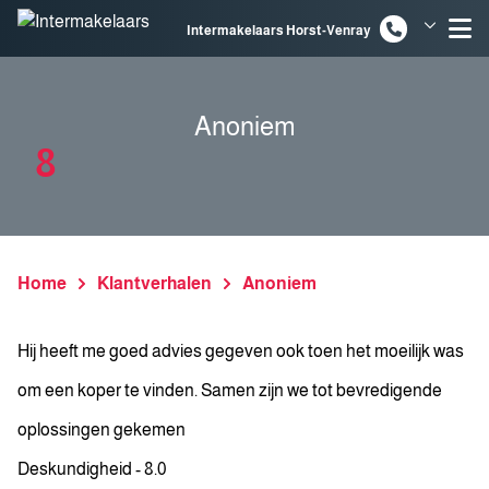
Spring naar inhoud
Intermakelaars Horst-Venray
Intermakelaars Venlo
Anoniem
8
Home
Klantverhalen
Anoniem
Hij heeft me goed advies gegeven ook toen het moeilijk was
om een koper te vinden. Samen zijn we tot bevredigende
oplossingen gekemen
Deskundigheid - 8.0