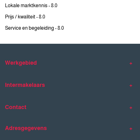
Lokale marktkennis - 8.0
Prijs / kwaliteit - 8.0
Service en begeleiding - 8.0
Werkgebied
Makelaar Venlo
Makelaar Horst
Intermakelaars
Makelaar Venray
Gratis waardebepaling
Taxaties
Contact
Huis verkopen
Huis kopen
Intermakelaars Horst-Venray
Contact
Klantverhalen
Adresgegevens
077 - 398 90 90
Veelgestelde vragen