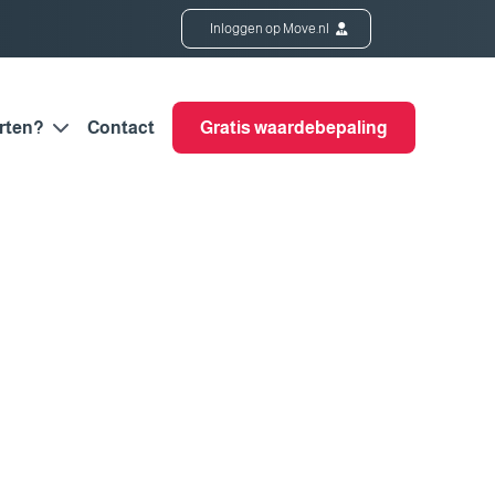
Inloggen op Move.nl
rten?
Contact
Gratis waardebepaling