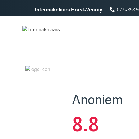
Spring naar inhoud
Intermakelaars Horst-Venray
077 - 398 9
Anoniem
8.8