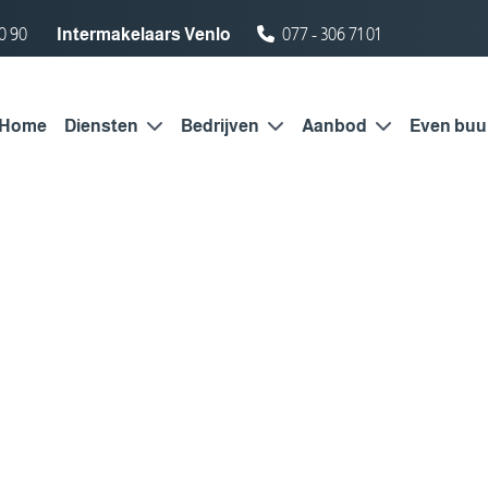
0 90
Intermakelaars Venlo
077 - 306 71 01
Home
Diensten
Bedrijven
Aanbod
Even buu