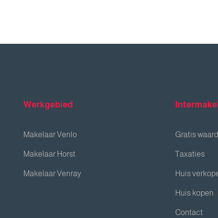
Werkgebied
Intermake
Makelaar Venlo
Gratis waar
Makelaar Horst
Taxaties
Makelaar Venray
Huis verkop
Huis kopen
Contact