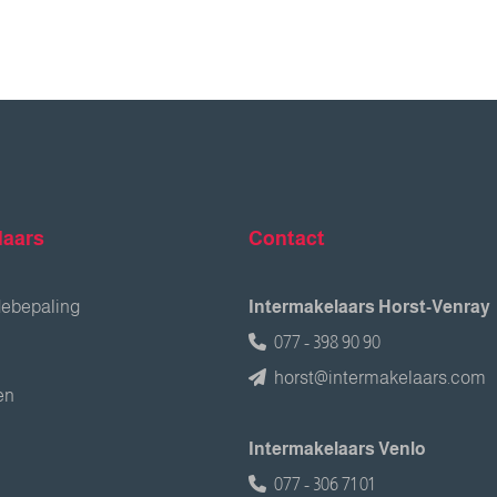
laars
Contact
debepaling
Intermakelaars Horst-Venray
077 - 398 90 90
horst@intermakelaars.com
en
Intermakelaars Venlo
077 - 306 71 01