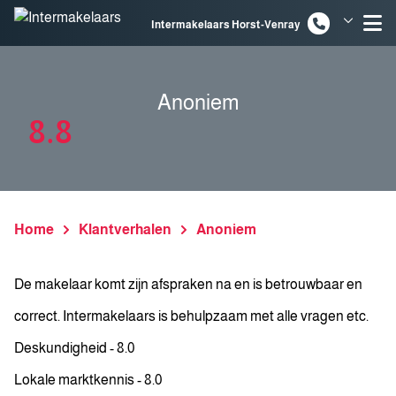
Spring naar inhoud
Intermakelaars Horst-Venray
Intermakelaars Venlo
Anoniem
8.8
Home
Klantverhalen
Anoniem
De makelaar komt zijn afspraken na en is betrouwbaar en
correct. Intermakelaars is behulpzaam met alle vragen etc.
Deskundigheid - 8.0
Lokale marktkennis - 8.0