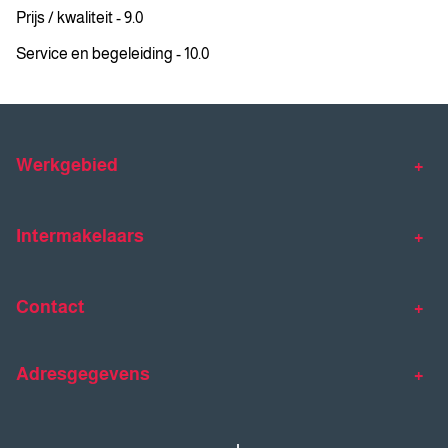
Prijs / kwaliteit - 9.0
Service en begeleiding - 10.0
Werkgebied
Makelaar Venlo
Makelaar Horst
Intermakelaars
Makelaar Venray
Gratis waardebepaling
Taxaties
Contact
Huis verkopen
Huis kopen
Intermakelaars Horst-Venray
Contact
Klantverhalen
Adresgegevens
077 - 398 90 90
Veelgestelde vragen
horst@intermakelaars.com
Bezoekadres: