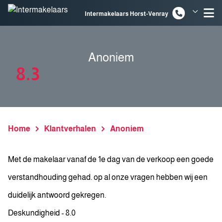
Spring naar inhoud
Intermakelaars Horst-Venray
Intermakelaars Venlo
Anoniem
8.3
Home
Klantverhalen
Anoniem
Met de makelaar vanaf de 1e dag van de verkoop een goede
verstandhouding gehad. op al onze vragen hebben wij een
duidelijk antwoord gekregen.
Deskundigheid - 8.0