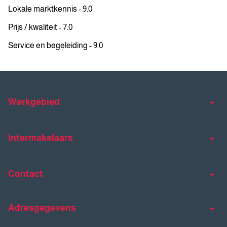
Lokale marktkennis - 9.0
Prijs / kwaliteit - 7.0
Service en begeleiding - 9.0
Werkgebied
Makelaar Venlo
Makelaar Horst
Intermakelaars
Makelaar Venray
Gratis waardebepaling
Taxaties
Contact
Huis verkopen
Huis kopen
Intermakelaars Horst-Venray
Contact
Klantverhalen
Adresgegevens
077 - 398 90 90
Veelgestelde vragen