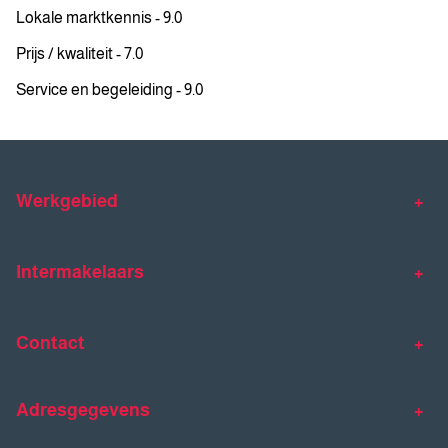
Lokale marktkennis - 9.0
Prijs / kwaliteit - 7.0
Service en begeleiding - 9.0
Werkgebied
Makelaar Venlo
Makelaar Horst
Intermakelaars
Makelaar Venray
Gratis waardebepaling
Taxaties
Contact
Huis verkopen
Huis kopen
Intermakelaars Horst-Venray
Contact
Klantverhalen
Adresgegevens
077 - 398 90 90
Veelgestelde vragen