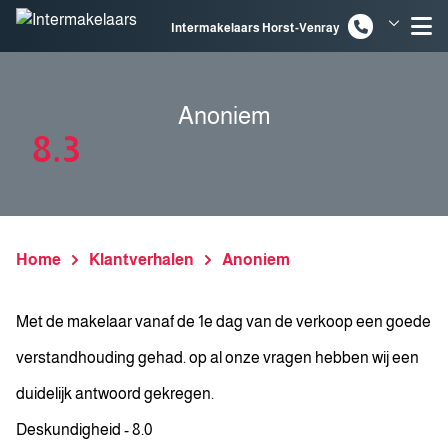
Spring naar inhoud
Intermakelaars Horst-Venray
Intermakelaars Venlo
Anoniem
8.3
Home
Klantverhalen
Anoniem
Met de makelaar vanaf de 1e dag van de verkoop een goede
verstandhouding gehad. op al onze vragen hebben wij een
duidelijk antwoord gekregen.
Deskundigheid - 8.0