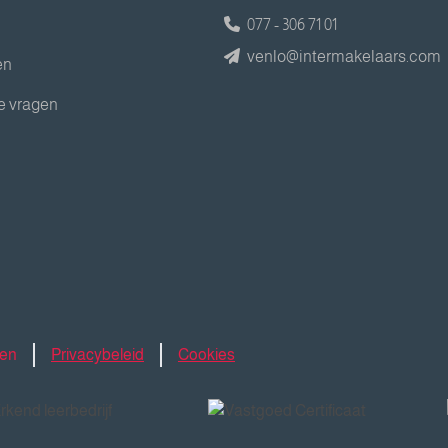
077 - 306 71 01
venlo@intermakelaars.com
en
e vragen
den
Privacybeleid
Cookies