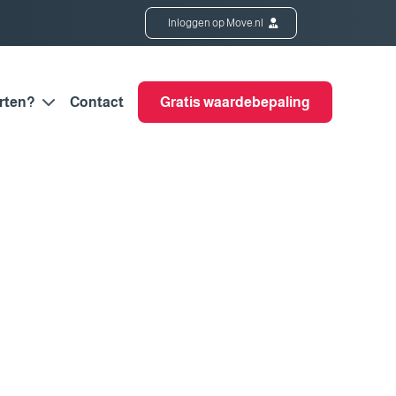
Inloggen op Move.nl
rten?
Contact
Gratis waardebepaling