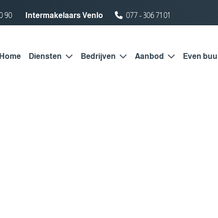
0 90
Intermakelaars Venlo
077 - 306 71 01
Home
Diensten
Bedrijven
Aanbod
Even buu