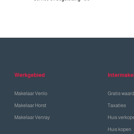
Werkgebied
Intermake
Makelaar Venlo
Gratis waar
Makelaar Horst
Taxaties
Makelaar Venray
Huis verkop
Huis kopen