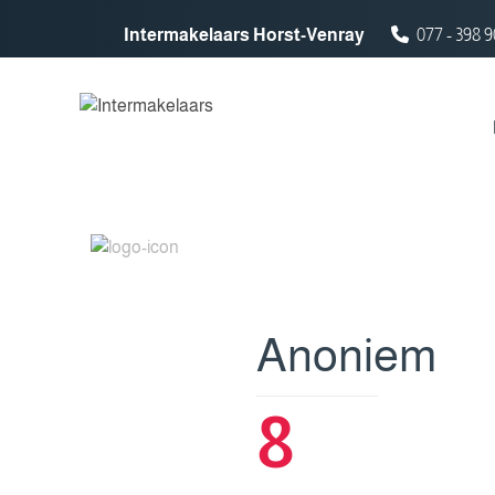
Spring naar inhoud
Intermakelaars Horst-Venray
077 - 398 9
Anoniem
8