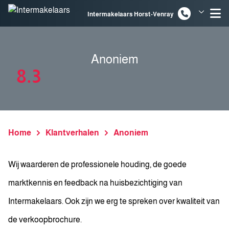
Spring naar inhoud
Intermakelaars Horst-Venray
Intermakelaars Venlo
Anoniem
8.3
Home
Klantverhalen
Anoniem
Wij waarderen de professionele houding, de goede
marktkennis en feedback na huisbezichtiging van
Intermakelaars. Ook zijn we erg te spreken over kwaliteit van
de verkoopbrochure.