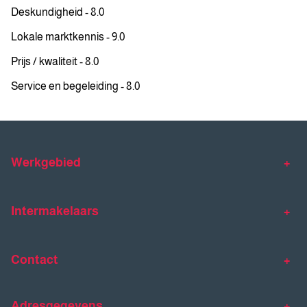
Deskundigheid - 8.0
Lokale marktkennis - 9.0
Prijs / kwaliteit - 8.0
Service en begeleiding - 8.0
Werkgebied
Makelaar Venlo
Makelaar Horst
Intermakelaars
Makelaar Venray
Gratis waardebepaling
Taxaties
Contact
Huis verkopen
Huis kopen
Intermakelaars Horst-Venray
Contact
Klantverhalen
Adresgegevens