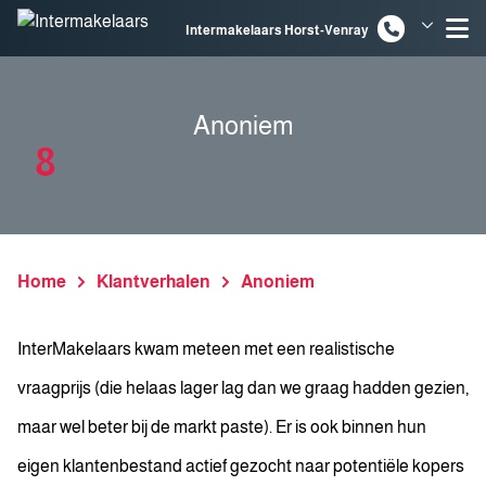
Spring naar inhoud
Intermakelaars Horst-Venray
Intermakelaars Venlo
Anoniem
8
Home
Klantverhalen
Anoniem
InterMakelaars kwam meteen met een realistische
vraagprijs (die helaas lager lag dan we graag hadden gezien,
maar wel beter bij de markt paste). Er is ook binnen hun
eigen klantenbestand actief gezocht naar potentiële kopers