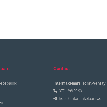
laars
Contact
debepaling
Intermakelaars Horst-Venray
077 - 398 90 90
horst@intermakelaars.com
en