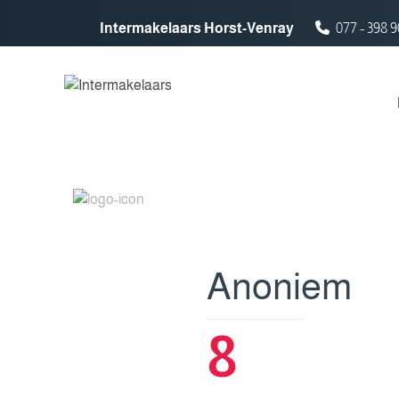
Spring naar inhoud
Intermakelaars Horst-Venray
077 - 398 9
Anoniem
8