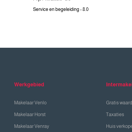
Service en begeleiding - 8.0
Werkgebied
Intermake
Makelaar Venlo
Gratis waar
Makelaar Horst
Taxaties
Makelaar Venray
Huis verkop