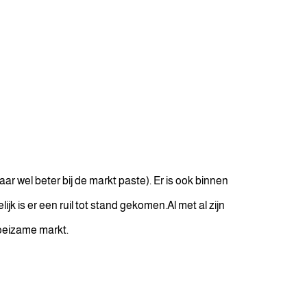
 wel beter bij de markt paste). Er is ook binnen
k is er een ruil tot stand gekomen.Al met al zijn
oeizame markt.