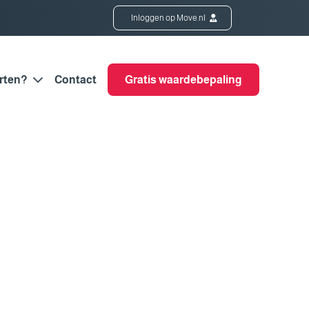
Inloggen op Move.nl
rten?
Contact
Gratis waardebepaling