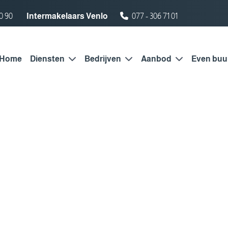
0 90
Intermakelaars Venlo
077 - 306 71 01
Home
Diensten
Bedrijven
Aanbod
Even buu