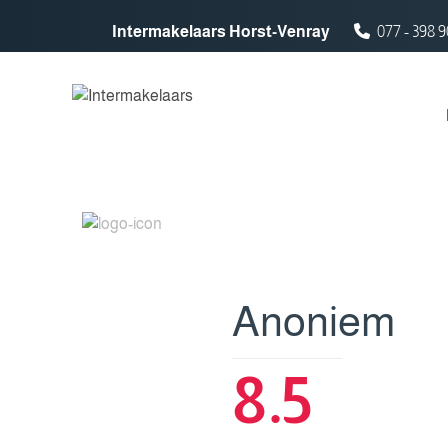
Spring naar inhoud
Intermakelaars Horst-Venray
077 - 398 9
Anoniem
8.5