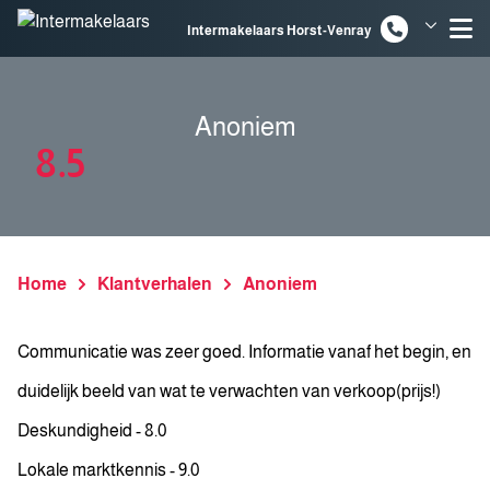
Spring naar inhoud
Intermakelaars Horst-Venray
Intermakelaars Venlo
Anoniem
8.5
Home
Klantverhalen
Anoniem
Communicatie was zeer goed. Informatie vanaf het begin, en
duidelijk beeld van wat te verwachten van verkoop(prijs!)
Deskundigheid - 8.0
Lokale marktkennis - 9.0