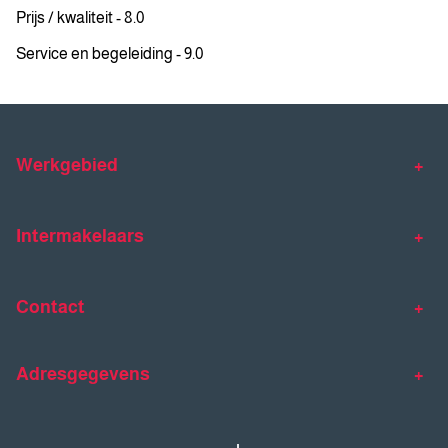
Prijs / kwaliteit - 8.0
Service en begeleiding - 9.0
Werkgebied
Makelaar Venlo
Makelaar Horst
Intermakelaars
Makelaar Venray
Gratis waardebepaling
Taxaties
Contact
Huis verkopen
Huis kopen
Intermakelaars Horst-Venray
Contact
Klantverhalen
Adresgegevens
077 - 398 90 90
Veelgestelde vragen
horst@intermakelaars.com
Bezoekadres: