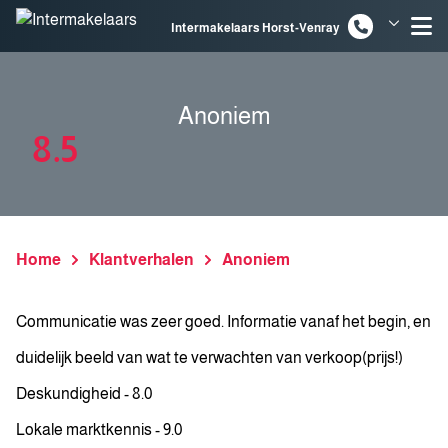
Spring naar inhoud
Intermakelaars Horst-Venray
Intermakelaars Venlo
Anoniem
8.5
Home
Klantverhalen
Anoniem
Communicatie was zeer goed. Informatie vanaf het begin, en
duidelijk beeld van wat te verwachten van verkoop(prijs!)
Deskundigheid - 8.0
Lokale marktkennis - 9.0