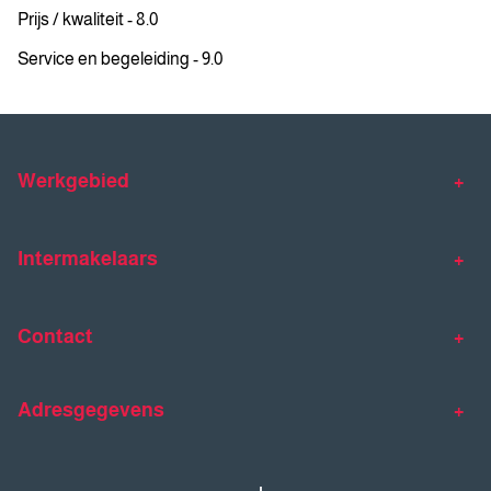
Prijs / kwaliteit - 8.0
Service en begeleiding - 9.0
Werkgebied
Makelaar Venlo
Makelaar Horst
Intermakelaars
Makelaar Venray
Gratis waardebepaling
Taxaties
Contact
Huis verkopen
Huis kopen
Intermakelaars Horst-Venray
Contact
Klantverhalen
Adresgegevens
077 - 398 90 90
Veelgestelde vragen
horst@intermakelaars.com
Bezoekadres: