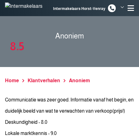
Spring naar inhoud
Intermakelaars Horst-Venray
Intermakelaars Venlo
Anoniem
8.5
Home
Klantverhalen
Anoniem
Communicatie was zeer goed. Informatie vanaf het begin, en
duidelijk beeld van wat te verwachten van verkoop(prijs!)
Deskundigheid - 8.0
Lokale marktkennis - 9.0