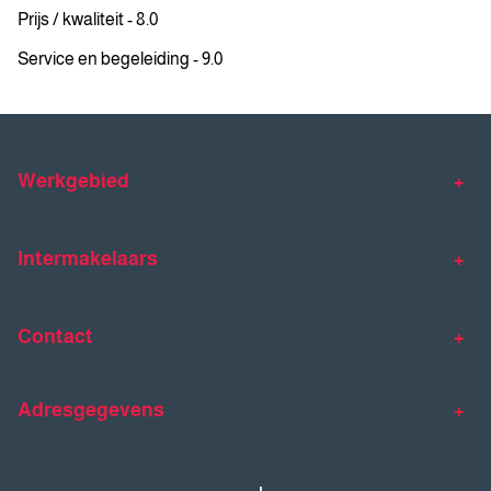
Prijs / kwaliteit - 8.0
Service en begeleiding - 9.0
Werkgebied
Makelaar Venlo
Makelaar Horst
Intermakelaars
Makelaar Venray
Gratis waardebepaling
Taxaties
Contact
Huis verkopen
Huis kopen
Intermakelaars Horst-Venray
Contact
Klantverhalen
Adresgegevens
077 - 398 90 90
Veelgestelde vragen
horst@intermakelaars.com
Bezoekadres: