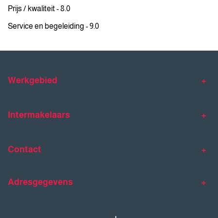
Prijs / kwaliteit - 8.0
Service en begeleiding - 9.0
Werkgebied
Makelaar Venlo
Makelaar Horst
Intermakelaars
Makelaar Venray
Gratis waardebepaling
Taxaties
Contact
Huis verkopen
Huis kopen
Intermakelaars Horst-Venray
Contact
Klantverhalen
Adresgegevens
077 - 398 90 90
Veelgestelde vragen
horst@intermakelaars.com
Bezoekadres: