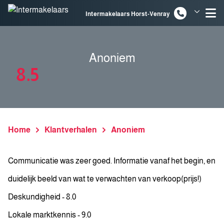
Spring naar inhoud
Intermakelaars Horst-Venray
Intermakelaars Venlo
Anoniem
8.5
Home
Klantverhalen
Anoniem
Communicatie was zeer goed. Informatie vanaf het begin, en
duidelijk beeld van wat te verwachten van verkoop(prijs!)
Deskundigheid - 8.0
Lokale marktkennis - 9.0