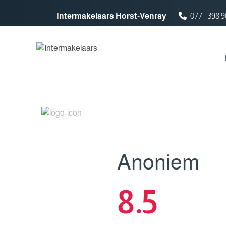
Spring naar inhoud
Intermakelaars Horst-Venray
077 - 398 9
Anoniem
8.5