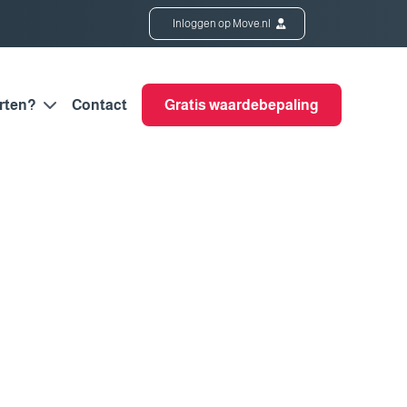
Inloggen op Move.nl
rten?
Contact
Gratis waardebepaling