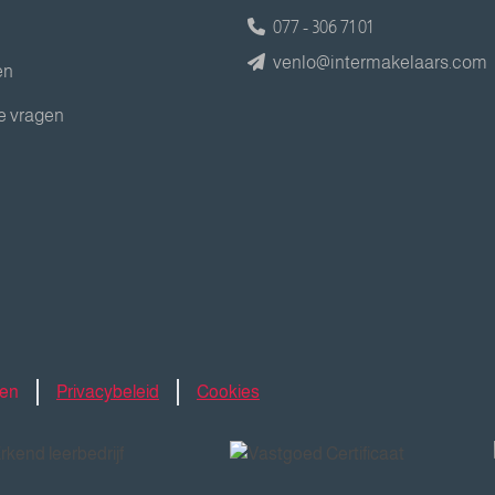
077 - 306 71 01
venlo@intermakelaars.com
en
e vragen
den
Privacybeleid
Cookies