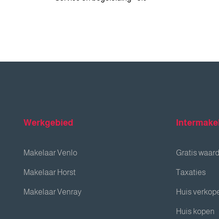
Werkgebied
Intermake
Makelaar Venlo
Gratis waar
Makelaar Horst
Taxaties
Makelaar Venray
Huis verkop
Huis kopen