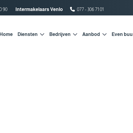
0 90
Intermakelaars Venlo
077 - 306 71 01
Home
Diensten
Bedrijven
Aanbod
Even buu