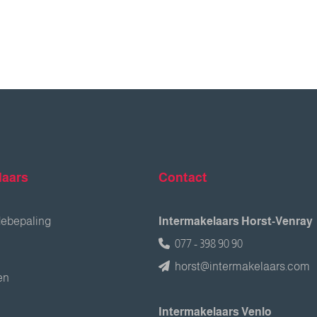
laars
Contact
debepaling
Intermakelaars Horst-Venray
077 - 398 90 90
horst@intermakelaars.com
en
Intermakelaars Venlo