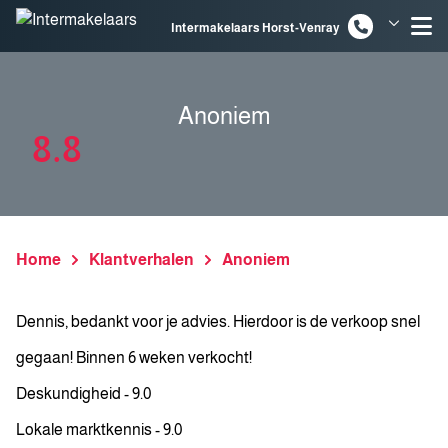
Spring naar inhoud
Intermakelaars Horst-Venray
Intermakelaars Venlo
Anoniem
8.8
Home
Klantverhalen
Anoniem
Dennis, bedankt voor je advies. Hierdoor is de verkoop snel
gegaan! Binnen 6 weken verkocht!
Deskundigheid - 9.0
Lokale marktkennis - 9.0