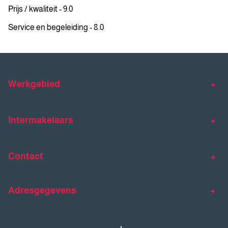
Prijs / kwaliteit - 9.0
Service en begeleiding - 8.0
Werkgebied
Makelaar Venlo
Makelaar Horst
Intermakelaars
Makelaar Venray
Gratis waardebepaling
Taxaties
Contact
Huis verkopen
Huis kopen
Intermakelaars Horst-Venray
Contact
Klantverhalen
Adresgegevens
077 - 398 90 90
Veelgestelde vragen
horst@intermakelaars.com
Bezoekadres: