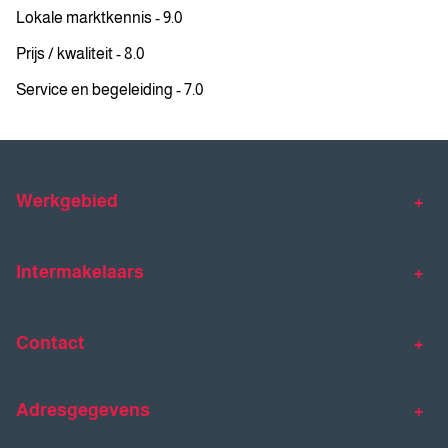
Lokale marktkennis - 9.0
Prijs / kwaliteit - 8.0
Service en begeleiding - 7.0
Werkgebied
Makelaar Venlo
Makelaar Horst
Intermakelaars
Makelaar Venray
Gratis waardebepaling
Taxaties
Contact
Huis verkopen
Huis kopen
Intermakelaars Horst-Venray
Contact
Klantverhalen
Adresgegevens
077 - 398 90 90
Veelgestelde vragen