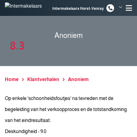
Spring naar inhoud
Intermakelaars Horst-Venray
Intermakelaars Venlo
Anoniem
8.3
Home
Klantverhalen
Anoniem
Op enkele 'schoonheidsfoutjes' na tevreden met de
begeleiding van het verkoopproces en de totstandkoming
van het eindresultaat.
Deskundigheid - 9.0