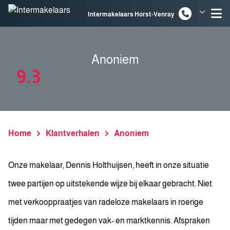
Spring naar inhoud
Intermakelaars Horst-Venray
Intermakelaars Venlo
Anoniem
9.3
Home
Klantverhalen
Anoniem
Onze makelaar, Dennis Holthuijsen, heeft in onze situatie
twee partijen op uitstekende wijze bij elkaar gebracht. Niet
met verkooppraatjes van radeloze makelaars in roerige
tijden maar met gedegen vak- en marktkennis. Afspraken