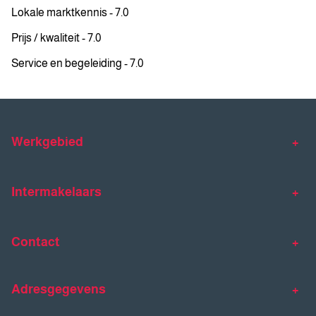
Lokale marktkennis - 7.0
Prijs / kwaliteit - 7.0
Service en begeleiding - 7.0
Werkgebied
Makelaar Venlo
Makelaar Horst
Intermakelaars
Makelaar Venray
Gratis waardebepaling
Taxaties
Contact
Huis verkopen
Huis kopen
Intermakelaars Horst-Venray
Contact
Klantverhalen
Adresgegevens
077 - 398 90 90
Veelgestelde vragen