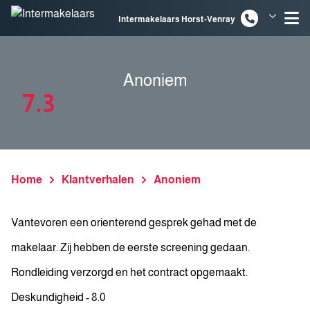
Spring naar inhoud
Intermakelaars Horst-Venray
Intermakelaars Venlo
Anoniem
7.3
Home
Klantverhalen
Anoniem
Vantevoren een orienterend gesprek gehad met de
makelaar. Zij hebben de eerste screening gedaan.
Rondleiding verzorgd en het contract opgemaakt.
Deskundigheid - 8.0