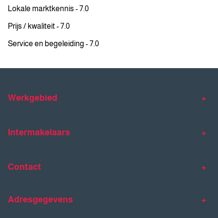
Lokale marktkennis - 7.0
Prijs / kwaliteit - 7.0
Service en begeleiding - 7.0
Werkgebied
Makelaar Venlo
Makelaar Horst
Intermakelaars
Makelaar Venray
Gratis waardebepaling
Taxaties
Contact
Huis verkopen
Huis kopen
Intermakelaars Horst-Venray
Contact
Klantverhalen
Adresgegevens
077 - 398 90 90
Veelgestelde vragen