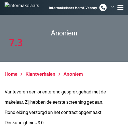
Spring naar inhoud
Intermakelaars Horst-Venray
Intermakelaars Venlo
Anoniem
7.3
Home
Klantverhalen
Anoniem
Vantevoren een orienterend gesprek gehad met de
makelaar. Zij hebben de eerste screening gedaan.
Rondleiding verzorgd en het contract opgemaakt.
Deskundigheid - 8.0