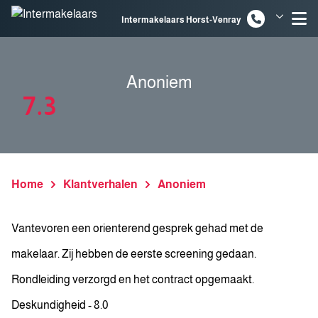
Spring naar inhoud
Intermakelaars Horst-Venray
Intermakelaars Venlo
Anoniem
7.3
Home
Klantverhalen
Anoniem
Vantevoren een orienterend gesprek gehad met de
makelaar. Zij hebben de eerste screening gedaan.
Rondleiding verzorgd en het contract opgemaakt.
Deskundigheid - 8.0