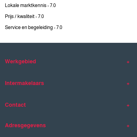
Lokale marktkennis - 7.0
Prijs / kwaliteit - 7.0
Service en begeleiding - 7.0
Werkgebied
Makelaar Venlo
Makelaar Horst
Intermakelaars
Makelaar Venray
Gratis waardebepaling
Taxaties
Contact
Huis verkopen
Huis kopen
Intermakelaars Horst-Venray
Contact
Klantverhalen
Adresgegevens
077 - 398 90 90
Veelgestelde vragen