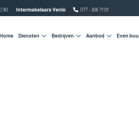
0 90
Intermakelaars Venlo
077 - 306 71 01
Home
Diensten
Bedrijven
Aanbod
Even buu