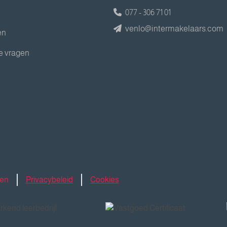
077 - 306 71 01
venlo@intermakelaars.com
en
e vragen
den
Privacybeleid
Cookies