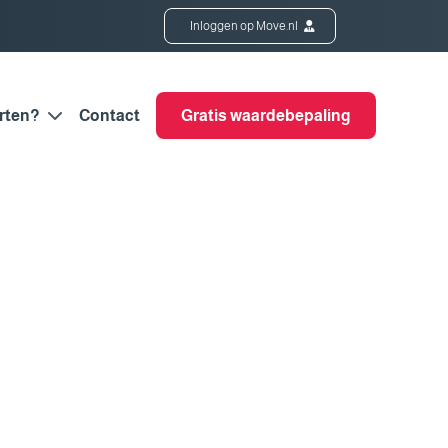
Inloggen op Move.nl
rten?
Contact
Gratis waardebepaling