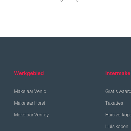
Werkgebied
Intermake
Makelaar Venlo
Gratis waar
Makelaar Horst
Taxaties
Makelaar Venray
Huis verkop
Huis kopen