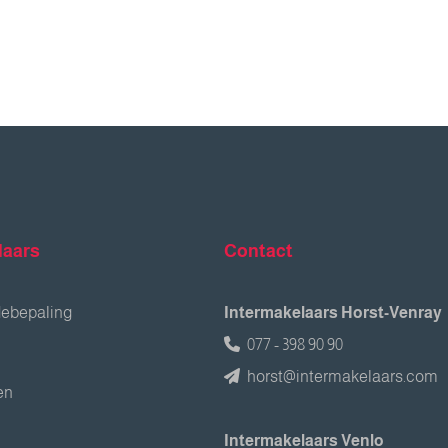
laars
Contact
debepaling
Intermakelaars Horst-Venray
077 - 398 90 90
horst@intermakelaars.com
en
Intermakelaars Venlo