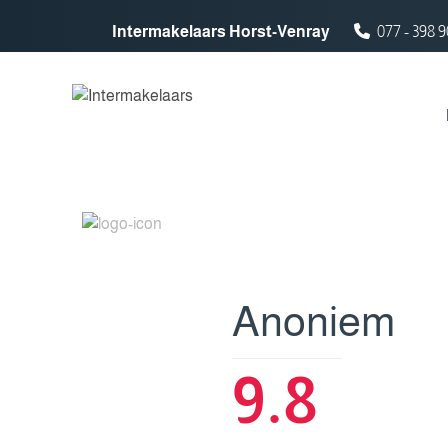
Spring naar inhoud
Intermakelaars Horst-Venray
077 - 398 9
Anoniem
9.8