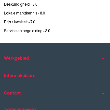
Deskundigheid - 8.0
Lokale marktkennis - 8.0
Prijs / kwaliteit - 7.0
Service en begeleiding - 8.0
Werkgebied
Makelaar Venlo
Makelaar Horst
Intermakelaars
Makelaar Venray
Gratis waardebepaling
Taxaties
Contact
Huis verkopen
Huis kopen
Intermakelaars Horst-Venray
Contact
Klantverhalen
Adresgegevens