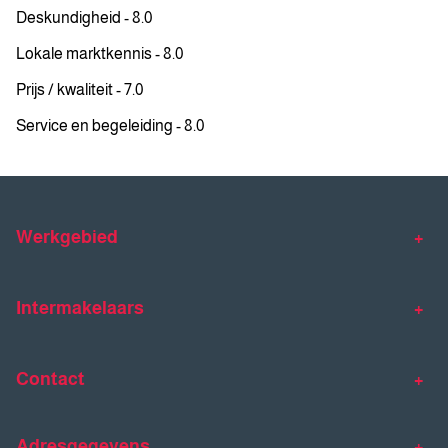
Deskundigheid - 8.0
Lokale marktkennis - 8.0
Prijs / kwaliteit - 7.0
Service en begeleiding - 8.0
Werkgebied
Makelaar Venlo
Makelaar Horst
Intermakelaars
Makelaar Venray
Gratis waardebepaling
Taxaties
Contact
Huis verkopen
Huis kopen
Intermakelaars Horst-Venray
Contact
Klantverhalen
Adresgegevens