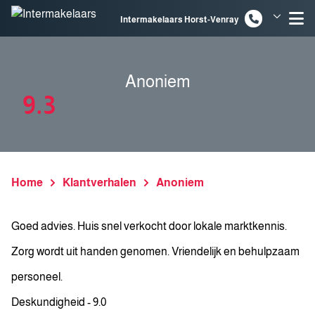
Spring naar inhoud
Intermakelaars Horst-Venray
Intermakelaars Venlo
Anoniem
9.3
Home
Klantverhalen
Anoniem
Goed advies. Huis snel verkocht door lokale marktkennis.
Zorg wordt uit handen genomen. Vriendelijk en behulpzaam
personeel.
Deskundigheid - 9.0