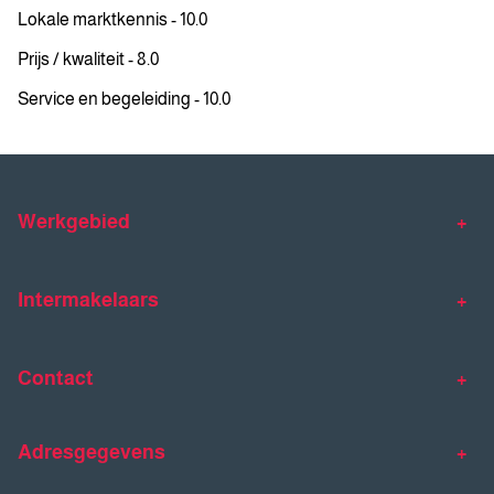
Lokale marktkennis - 10.0
Prijs / kwaliteit - 8.0
Service en begeleiding - 10.0
Werkgebied
Makelaar Venlo
Makelaar Horst
Intermakelaars
Makelaar Venray
Gratis waardebepaling
Taxaties
Contact
Huis verkopen
Huis kopen
Intermakelaars Horst-Venray
Contact
Klantverhalen
Adresgegevens
077 - 398 90 90
Veelgestelde vragen