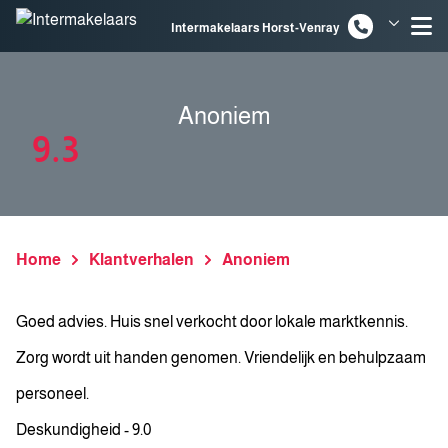
Spring naar inhoud
Intermakelaars Horst-Venray
Intermakelaars Venlo
Anoniem
9.3
Home
Klantverhalen
Anoniem
Goed advies. Huis snel verkocht door lokale marktkennis.
Zorg wordt uit handen genomen. Vriendelijk en behulpzaam
personeel.
Deskundigheid - 9.0