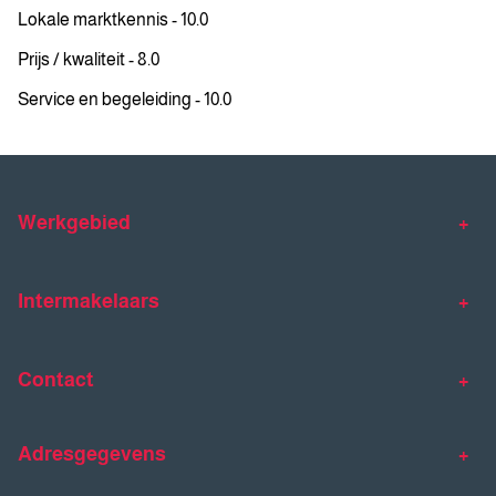
Lokale marktkennis - 10.0
Prijs / kwaliteit - 8.0
Service en begeleiding - 10.0
Werkgebied
Makelaar Venlo
Makelaar Horst
Intermakelaars
Makelaar Venray
Gratis waardebepaling
Taxaties
Contact
Huis verkopen
Huis kopen
Intermakelaars Horst-Venray
Contact
Klantverhalen
Adresgegevens
077 - 398 90 90
Veelgestelde vragen