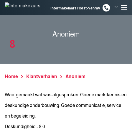
Spring naar inhoud
Intermakelaars Horst-Venray
Intermakelaars Venlo
Anoniem
8
Home
Klantverhalen
Anoniem
Waargemaakt wat was afgesproken. Goede marktkennis en
deskundige onderbouwing. Goede communicatie, service
en begeleiding.
Deskundigheid - 8.0