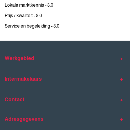
Lokale marktkennis - 8.0
Prijs / kwaliteit - 8.0
Service en begeleiding - 8.0
Werkgebied
Makelaar Venlo
Makelaar Horst
Intermakelaars
Makelaar Venray
Gratis waardebepaling
Taxaties
Contact
Huis verkopen
Huis kopen
Intermakelaars Horst-Venray
Contact
Klantverhalen
Adresgegevens
077 - 398 90 90
Veelgestelde vragen