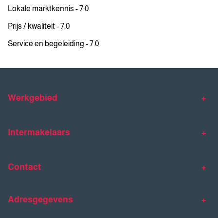
Lokale marktkennis - 7.0
Prijs / kwaliteit - 7.0
Service en begeleiding - 7.0
Werkgebied
Makelaar Venlo
Makelaar Horst
Intermakelaars
Makelaar Venray
Gratis waardebepaling
Taxaties
Contact
Huis verkopen
Huis kopen
Intermakelaars Horst-Venray
Contact
Klantverhalen
Adresgegevens
077 - 398 90 90
Veelgestelde vragen