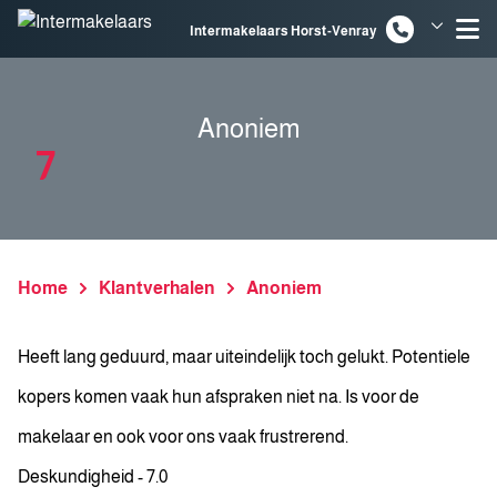
Spring naar inhoud
Intermakelaars Horst-Venray
Intermakelaars Venlo
Anoniem
7
Home
Klantverhalen
Anoniem
Heeft lang geduurd, maar uiteindelijk toch gelukt. Potentiele
kopers komen vaak hun afspraken niet na. Is voor de
makelaar en ook voor ons vaak frustrerend.
Deskundigheid - 7.0