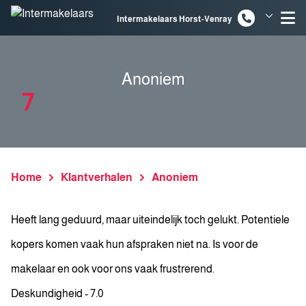
Spring naar inhoud
Intermakelaars Horst-Venray
Intermakelaars Venlo
Anoniem
7
Home
Klantverhalen
Anoniem
Heeft lang geduurd, maar uiteindelijk toch gelukt. Potentiele
kopers komen vaak hun afspraken niet na. Is voor de
makelaar en ook voor ons vaak frustrerend.
Deskundigheid - 7.0