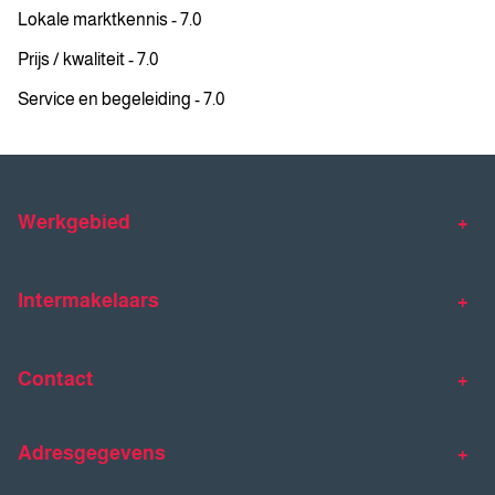
Lokale marktkennis - 7.0
Prijs / kwaliteit - 7.0
Service en begeleiding - 7.0
Werkgebied
Makelaar Venlo
Makelaar Horst
Intermakelaars
Makelaar Venray
Gratis waardebepaling
Taxaties
Contact
Huis verkopen
Huis kopen
Intermakelaars Horst-Venray
Contact
Klantverhalen
Adresgegevens
077 - 398 90 90
Veelgestelde vragen