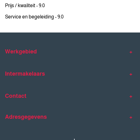
Prijs / kwaliteit - 9.0
Service en begeleiding - 9.0
Werkgebied
Makelaar Venlo
Makelaar Horst
Intermakelaars
Makelaar Venray
Gratis waardebepaling
Taxaties
Contact
Huis verkopen
Huis kopen
Intermakelaars Horst-Venray
Contact
Klantverhalen
Adresgegevens
077 - 398 90 90
Veelgestelde vragen
horst@intermakelaars.com
Bezoekadres: