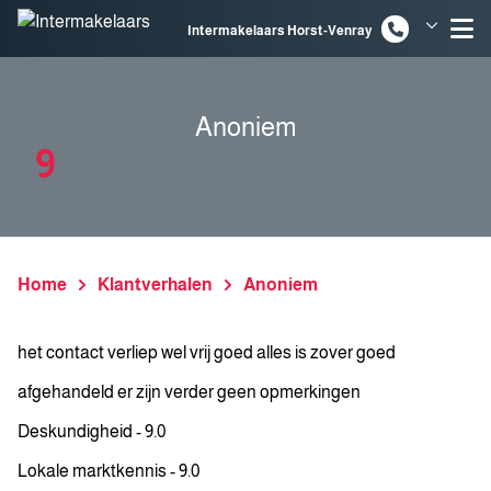
Spring naar inhoud
Intermakelaars Horst-Venray
Intermakelaars Venlo
Anoniem
9
Home
Klantverhalen
Anoniem
het contact verliep wel vrij goed alles is zover goed
afgehandeld er zijn verder geen opmerkingen
Deskundigheid - 9.0
Lokale marktkennis - 9.0