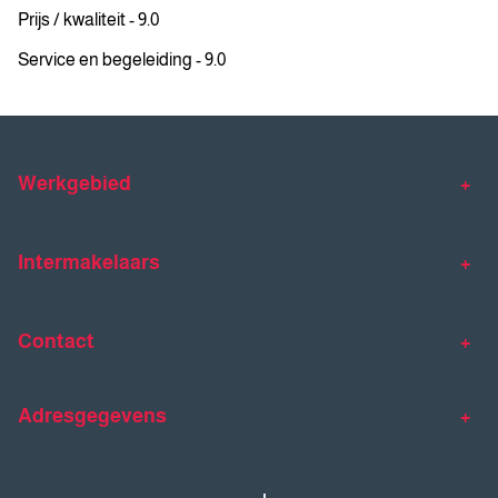
Prijs / kwaliteit - 9.0
Service en begeleiding - 9.0
Werkgebied
Makelaar Venlo
Makelaar Horst
Intermakelaars
Makelaar Venray
Gratis waardebepaling
Taxaties
Contact
Huis verkopen
Huis kopen
Intermakelaars Horst-Venray
Contact
Klantverhalen
Adresgegevens
077 - 398 90 90
Veelgestelde vragen
horst@intermakelaars.com
Bezoekadres: