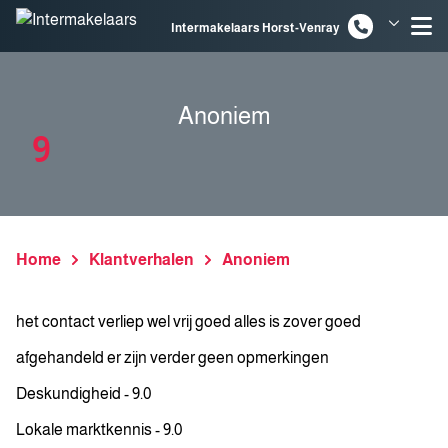
Spring naar inhoud
Intermakelaars Horst-Venray
Intermakelaars Venlo
Anoniem
9
Home
Klantverhalen
Anoniem
het contact verliep wel vrij goed alles is zover goed
afgehandeld er zijn verder geen opmerkingen
Deskundigheid - 9.0
Lokale marktkennis - 9.0