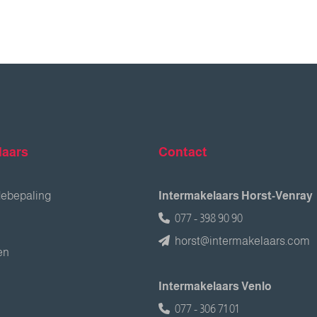
laars
Contact
debepaling
Intermakelaars Horst-Venray
077 - 398 90 90
horst@intermakelaars.com
en
Intermakelaars Venlo
077 - 306 71 01