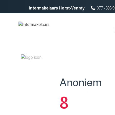
Spring naar inhoud
Intermakelaars Horst-Venray
077 - 398 9
Anoniem
8