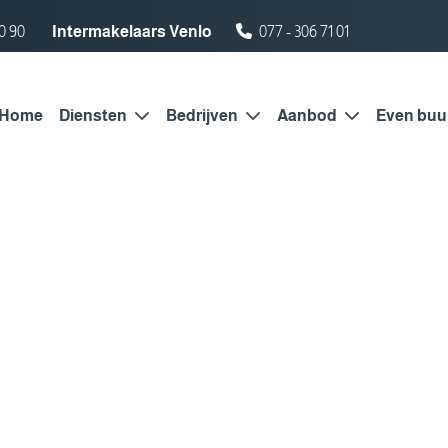
0 90
Intermakelaars Venlo
077 - 306 71 01
Home
Diensten
Bedrijven
Aanbod
Even buu