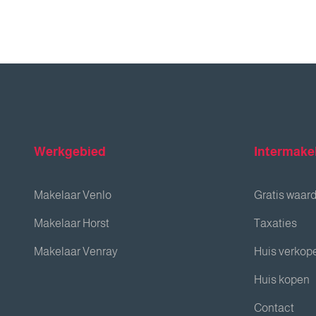
Werkgebied
Intermake
Makelaar Venlo
Gratis waar
Makelaar Horst
Taxaties
Makelaar Venray
Huis verkop
Huis kopen
Contact