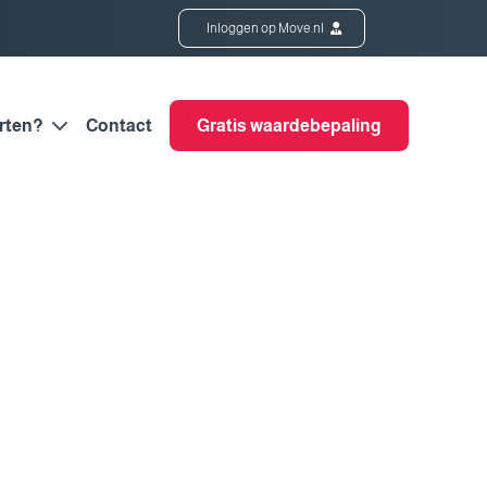
Inloggen op Move.nl
rten?
Contact
Gratis waardebepaling