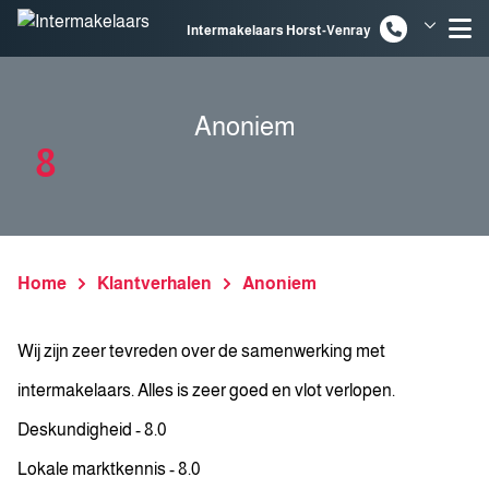
Spring naar inhoud
Intermakelaars Horst-Venray
Intermakelaars Venlo
Anoniem
8
Home
Klantverhalen
Anoniem
Wij zijn zeer tevreden over de samenwerking met
intermakelaars. Alles is zeer goed en vlot verlopen.
Deskundigheid - 8.0
Lokale marktkennis - 8.0