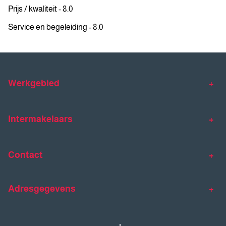
Prijs / kwaliteit - 8.0
Service en begeleiding - 8.0
Werkgebied
Makelaar Venlo
Makelaar Horst
Intermakelaars
Makelaar Venray
Gratis waardebepaling
Taxaties
Contact
Huis verkopen
Huis kopen
Intermakelaars Horst-Venray
Contact
Klantverhalen
Adresgegevens
077 - 398 90 90
Veelgestelde vragen
horst@intermakelaars.com
Bezoekadres: