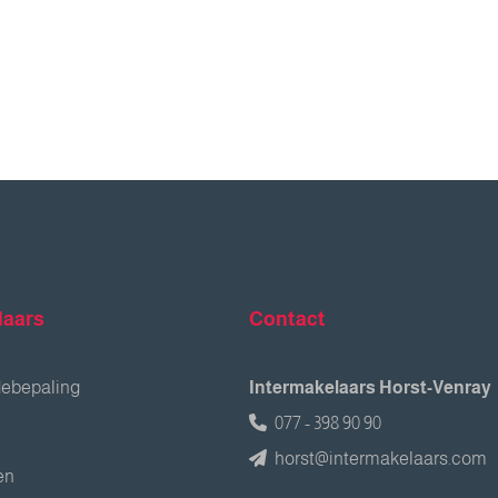
laars
Contact
debepaling
Intermakelaars Horst-Venray
077 - 398 90 90
horst@intermakelaars.com
en