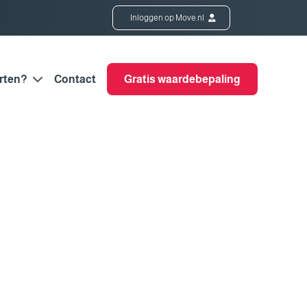
Inloggen op Move.nl
rten?
Contact
Gratis waardebepaling