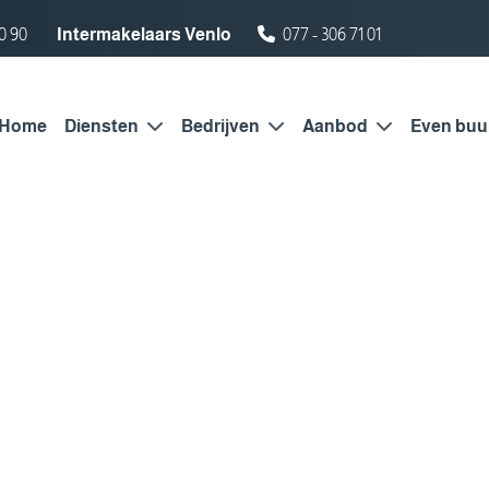
0 90
Intermakelaars Venlo
077 - 306 71 01
Home
Diensten
Bedrijven
Aanbod
Even buu