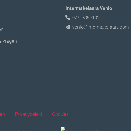
Intermakelaars Venlo
077 - 306 71 01
venlo@intermakelaars.com
en
e vragen
den
Privacybeleid
Cookies