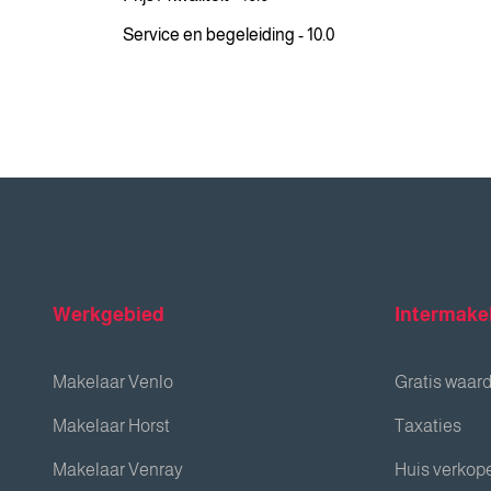
Service en begeleiding - 10.0
Werkgebied
Intermake
Makelaar Venlo
Gratis waar
Makelaar Horst
Taxaties
Makelaar Venray
Huis verkop