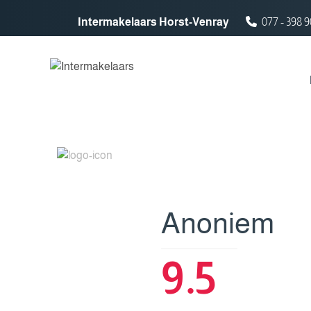
Spring naar inhoud
Intermakelaars Horst-Venray
077 - 398 9
Anoniem
9.5