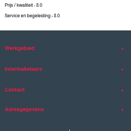
Prijs / kwaliteit - 8.0
Service en begeleiding - 8.0
Werkgebied
Makelaar Venlo
Makelaar Horst
Intermakelaars
Makelaar Venray
Gratis waardebepaling
Taxaties
Contact
Huis verkopen
Huis kopen
Intermakelaars Horst-Venray
Contact
Klantverhalen
Adresgegevens
077 - 398 90 90
Veelgestelde vragen
horst@intermakelaars.com
Bezoekadres: