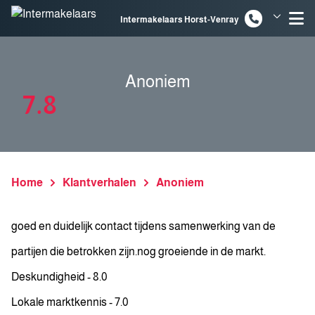
Spring naar inhoud
Intermakelaars Horst-Venray
Intermakelaars Venlo
Anoniem
7.8
Home
Klantverhalen
Anoniem
goed en duidelijk contact tijdens samenwerking van de
partijen die betrokken zijn.nog groeiende in de markt.
Deskundigheid - 8.0
Lokale marktkennis - 7.0